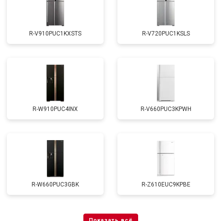
R-V910PUC1KXSTS
R-V720PUC1KSLS
R-W910PUC4INX
R-V660PUC3KPWH
R-W660PUC3GBK
R-Z610EUC9KPBE