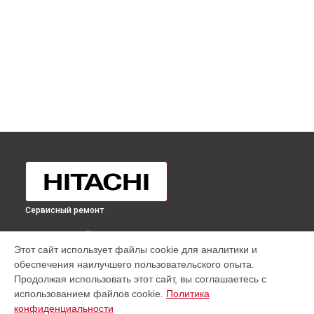
Сервисный ремонт
ВЫБЕРИ СВОЙ ГОРОД
Этот сайт использует файлы cookie для аналитики и
Замена платы управления (мат.платы, мейн платы)
обеспечения наилучшего пользовательского опыта.
холодильника R-BG410PUC6XXGR Hitachi в
Москве
Продолжая использовать этот сайт, вы соглашаетесь с
Замена платы управления (мат.платы, мейн платы)
использованием файлов cookie.
Политика
холодильника R-BG410PUC6XXGR Hitachi в
Санкт-
конфиденциальности
Петербурге