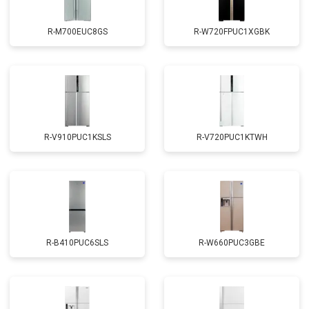
R-M700EUC8GS
R-W720FPUC1XGBK
R-V910PUC1KSLS
R-V720PUC1KTWH
R-B410PUC6SLS
R-W660PUC3GBE