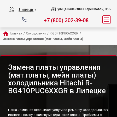
Липецк
улица Валентины Терешковой, 35Б
▼
+7 (800) 302-39-08
Главная
/
Холодильник
/
R-BG410PUC6XXGR
/
Замена платы управления (мат.платы, мейн платы)
Замена платы управления
(мат.платы, мейн платы)
холодильника Hitachi R-
BG410PUC6XXGR в Липецке
Наша компания оказывает услуги по ремонту холодильников,
включая полную замену материнской платы. Проблемы с