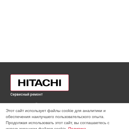
Сервисный ремонт
ВЫБЕРИ СВОЙ ГОРОД
Этот сайт использует файлы cookie для аналитики и
Замена дефростера холодильника R-W660PUC3GBE Hitachi
обеспечения наилучшего пользовательского опыта.
в
Москве
Продолжая использовать этот сайт, вы соглашаетесь с
Замена дефростера холодильника R-W660PUC3GBE Hitachi
использованием файлов cookie.
Политика