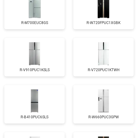
R-M700EUC8GS
R-W720FPUC1XGBK
R-V910PUC1KSLS
R-V720PUC1KTWH
R-B410PUC6SLS
R-W660PUC3GPW