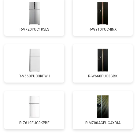
R-V720PUC1KSLS
R-W910PUC4INX
R-V660PUC3KPWH
R-W660PUC3GBK
R-Z610EUC9KPBE
R-M700AGPUC4XDIA