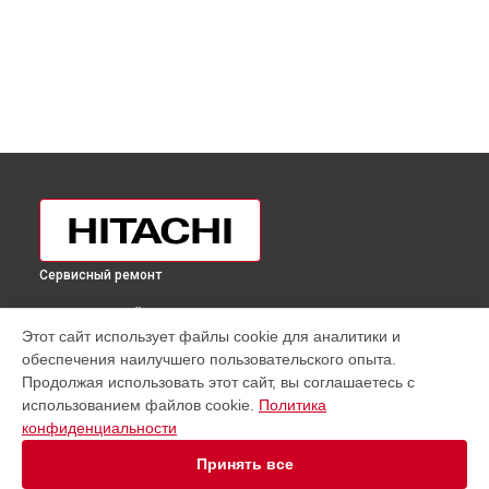
Сервисный ремонт
ВЫБЕРИ СВОЙ ГОРОД
Этот сайт использует файлы cookie для аналитики и
Замена ТЭН холодильника R-W660PUC3GBE Hitachi в
обеспечения наилучшего пользовательского опыта.
Москве
Продолжая использовать этот сайт, вы соглашаетесь с
Замена ТЭН холодильника R-W660PUC3GBE Hitachi в
Санкт-
использованием файлов cookie.
Политика
Петербурге
конфиденциальности
Замена ТЭН холодильника R-W660PUC3GBE Hitachi в
Краснодаре
Принять все
Замена ТЭН холодильника R-W660PUC3GBE Hitachi в