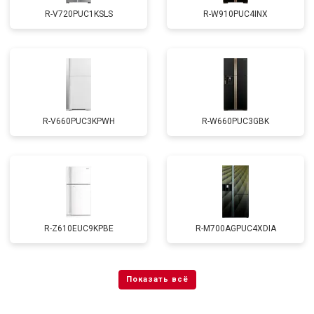
R-V720PUC1KSLS
R-W910PUC4INX
R-V660PUC3KPWH
R-W660PUC3GBK
R-Z610EUC9KPBE
R-M700AGPUC4XDIA